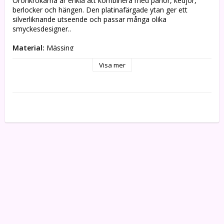
Öronkrokarna är enkla att kombinera med pärlor, kedjor, 
berlocker och hängen. Den platinafärgade ytan ger ett 
silverliknande utseende och passar många olika 
smyckesdesigner..
Material:
 Mässing
Ytbehandling:
 Platinafärgad
Visa mer
Storlek:
 Ca 11 x 22 mm
Tjocklek:
 Ca 0,75 mm
Innehåll:
 Blyfria, kadmiumfria och nickelfria
Förpackning:
 40 st
✓ Klassisk modell för egna örhängen
✓ Silverliknande platinafärgad yta
✓ Passar pärlor, kedjor, berlocker och hängen