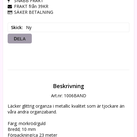
SNABB FRAKT
FRAKT från 39KR
SÄKER BETALNING
Skick
Ny
DELA
Beskrivning
Art.nr: 1006BAND
Läcker glittrig organza i metallic kvalitet som är tjockare än 
våra andra organzaband.

Färg; mörkröd/guld

Bredd; 10 mm

Förpackning/ca 23 meter