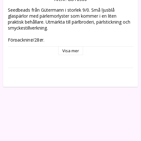
Seedbeads från Gütermann i storlek 9/0. Små ljusblå 
glaspärlor med pärlemorlyster som kommer i en liten 
praktisk behållare. Utmärkta till pärlbroderi, pärlstickning och 
smyckestillverkning.

Förpackning/28gr.

Färg; 6300

Visa mer