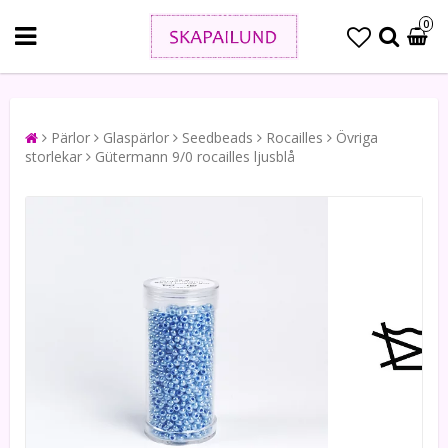
0
Pärlor
Glaspärlor
Seedbeads
Rocailles
Övriga
storlekar
Gütermann 9/0 rocailles ljusblå