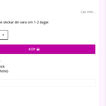
 favoritlistan
Läs mer...
, vi skickar din vara om 1-2 dagar.
+
KÖP
T
9KR
LNING