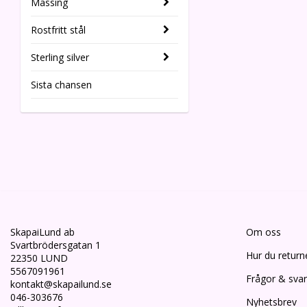
Mässing
Rostfritt stål
Sterling silver
Sista chansen
SkapaiLund ab
Om oss
Svartbrödersgatan 1
Hur du return
22350 LUND
5567091961
Frågor & svar
kontakt@skapailund.se
046-303676
Nyhetsbrev