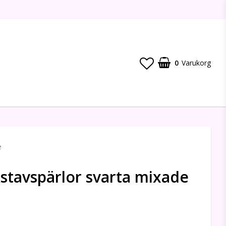
0
Varukorg
Din varukorg är tom
e
stavspärlor svarta mixade