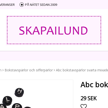
EVERANSER
PÅ NÄTET SEDAN 2009
n
Bokstavspärlor och sifferpärlor
Abc bokstavspärlor svarta mixad
Abc bok
29 SEK