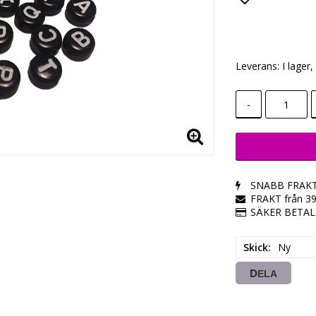
Lägg till i
Leverans:
I lager
-
SNABB FRAK
FRAKT från 3
SÄKER BETA
Skick
Ny
DELA