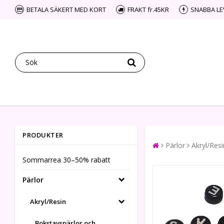
BETALA SÄKERT MED KORT
FRAKT fr.45KR
SNABBA L
PRODUKTER
Pärlor
Akryl/Resi
Sommarrea 30–50% rabatt
Pärlor
Akryl/Resin
Bokstavspärlor och