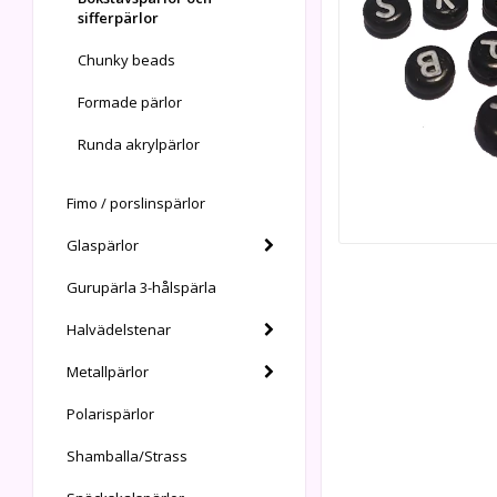
sifferpärlor
Chunky beads
Formade pärlor
Runda akrylpärlor
Fimo / porslinspärlor
Glaspärlor
Gurupärla 3-hålspärla
Halvädelstenar
Metallpärlor
Polarispärlor
Shamballa/Strass