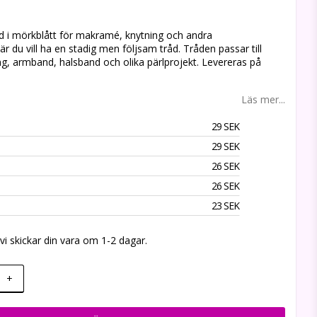
 favoritlistan
d i mörkblått för makramé, knytning och andra
r du vill ha en stadig men följsam tråd. Tråden passar till
g, armband, halsband och olika pärlprojekt. Levereras på
Läs mer...
29 SEK
29 SEK
26 SEK
26 SEK
23 SEK
, vi skickar din vara om 1-2 dagar.
+