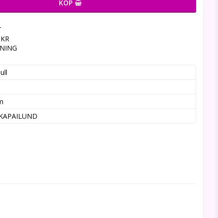
KÖP
T
9KR
LNING
ull
m
KAPAILUND