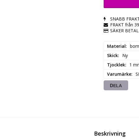
SNABB FRAK
FRAKT från 3
SÄKER BETA
Material
bom
Skick
Ny
Tjocklek
1 m
Varumärke
S
DELA
Beskrivning