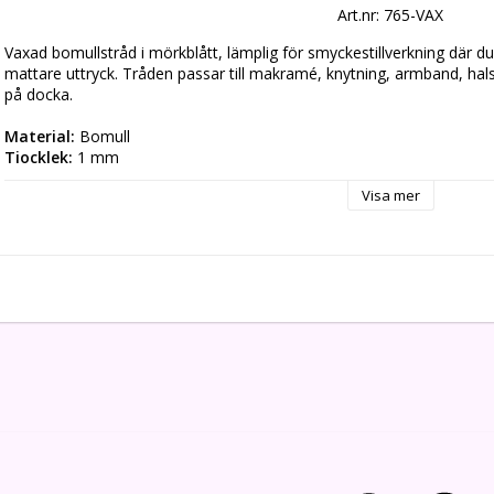
Art.nr: 765-VAX
Vaxad bomullstråd i mörkblått, lämplig för smyckestillverkning där du 
mattare uttryck. Tråden passar till makramé, knytning, armband, hals
på docka.
Material:
 Bomull
Tjocklek:
 1 mm
Längd:
 10 meter
Visa mer
Färg:
 Mörkblått
Utförande:
 Vaxad tråd på docka
förpackning/10meter
✓ Passar till makramé och knytning
✓ Lämplig för armband, halsband och pärlprojekt
✓ Stadig och följsam tråd för smyckestillverkning