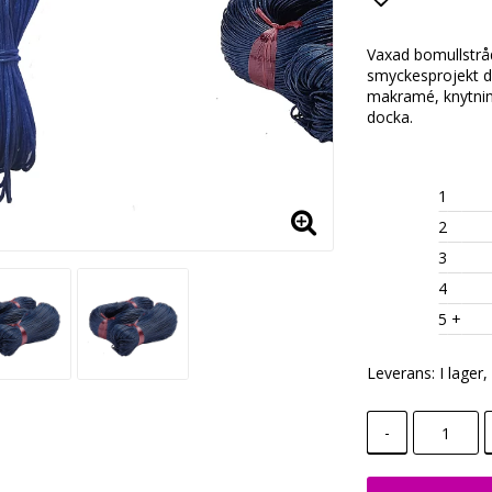
Lägg till i
Vaxad bomullstrå
smyckesprojekt dä
makramé, knytnin
docka.
1
2
3
4
5
 +
Leverans:
I lager
-